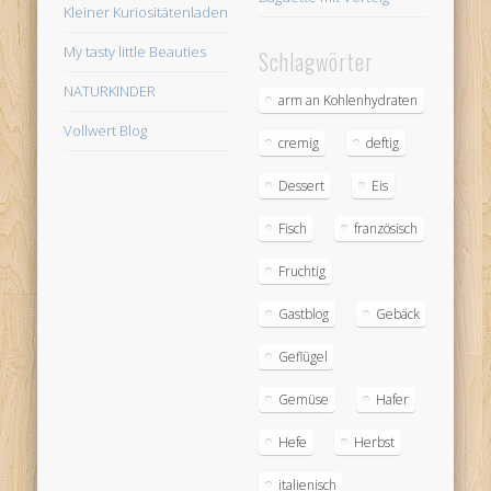
Kleiner Kuriositätenladen
My tasty little Beauties
Schlagwörter
NATURKINDER
arm an Kohlenhydraten
Vollwert Blog
cremig
deftig
Dessert
Eis
Fisch
französisch
Fruchtig
Gastblog
Gebäck
Geflügel
Gemüse
Hafer
Hefe
Herbst
italienisch