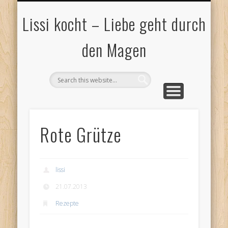
DATENSCHUTZ
IMPRESSUM
BLOGROLL
KONTAKT
Lissi kocht – Liebe geht durch
den Magen
Rote Grütze
lissi
21.07.2013
Rezepte