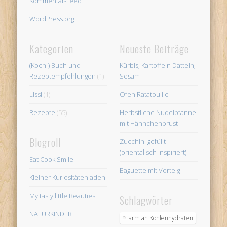
Kommentar-Feed
WordPress.org
Kategorien
Neueste Beiträge
(Koch-) Buch und
Kürbis, Kartoffeln Datteln,
Rezeptempfehlungen
(1)
Sesam
Lissi
(1)
Ofen Ratatouille
Rezepte
(55)
Herbstliche Nudelpfanne
mit Hähnchenbrust
Blogroll
Zucchini gefüllt
(orientalisch inspiriert)
Eat Cook Smile
Baguette mit Vorteig
Kleiner Kuriositätenladen
My tasty little Beauties
Schlagwörter
NATURKINDER
arm an Kohlenhydraten