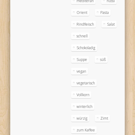
mediteran
nussi
Orient
Pasta
Rindfleisch
Salat
schnell
Schokoladig
Suppe
süß
vegan
vegetarisch
Vollkorn
winterlich
würzig
Zimt
zum Kaffee