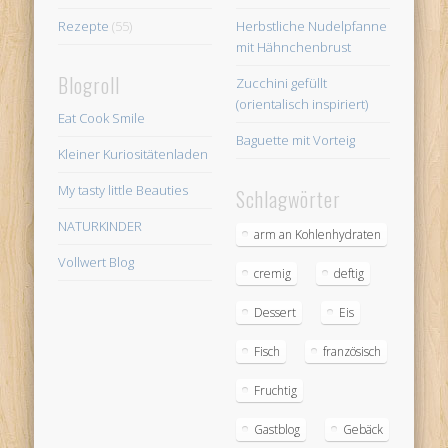
Rezepte
(55)
Herbstliche Nudelpfanne
mit Hähnchenbrust
Blogroll
Zucchini gefüllt
(orientalisch inspiriert)
Eat Cook Smile
Baguette mit Vorteig
Kleiner Kuriositätenladen
My tasty little Beauties
Schlagwörter
NATURKINDER
arm an Kohlenhydraten
Vollwert Blog
cremig
deftig
Dessert
Eis
Fisch
französisch
Fruchtig
Gastblog
Gebäck