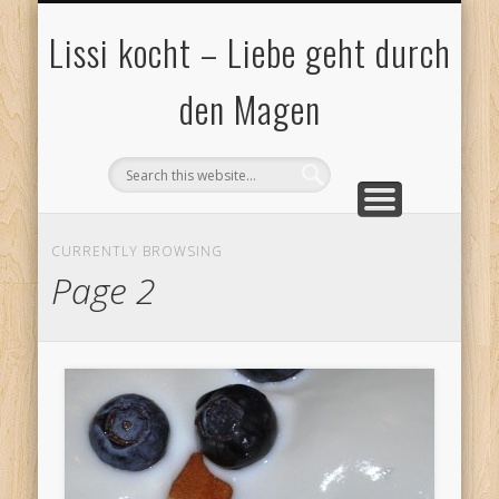
DATENSCHUTZ
IMPRESSUM
BLOGROLL
KONTAKT
Lissi kocht – Liebe geht durch
den Magen
CURRENTLY BROWSING
Page 2